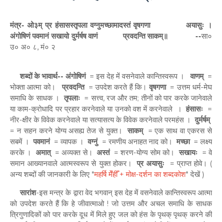
मंत्र-
ओ३म् प्र हंसासस्तृपला वग्नुमच्छामादस्तं वृषगणा अयासुः ।
अंगोषिणं पवमानं सखायो दुर्मर्षष वाणं प्रवदन्ति साकम्॥ --
सा०
उ० अ० ८, मं० २
शब्दों के भावार्थ-- अंगोषिणं
= इस देह में वसनेवाले कान्तिस्वरूप ।
वाणम्
=
भोक्ता आत्मा को।
प्रवदन्ति
= उपदेश करते हैं कि।
वृषगणा
= उत्तम धर्म-मेघ
समाधि के साधक ।
तृपलाः
= सत्त्व, रज और तम; तीनों को पार करके जानेवाले
या काम-क्रोधादि पर प्रहार करनेवाले या उनको वश में करनेवाले ।
हंसासः
=
नीर-क्षीर के विवेक करनेवाले या सत्यासत्य के विवेक करनेवाले परमहंस ।
दुर्मर्षम्
= न सहन करने योग्य असह्य तेज से युक्त।
साकम्
= एक साथ वा एकरस से
सबमें ।
पवमानं
= व्यापक ।
वग्नुं
= रमणीय अनाहत नाद को।
मच्छा
= लक्ष्य
करके ।
अमात्
= अव्यक्त से।
अस्तं
= शरण-योग्य सोम को।
सखायः
= वे
समान आख्यानवाले आत्मस्वरूप से युक्त होकर।
प्र अयासुः
= प्राप्त होवे।
(
अन्य शब्दों की जानकारी के लिए "
महर्षि मेँहीँ + मोक्ष-दर्शन का शब्दकोश
" देखें )
सारांश
-इस मन्त्र के द्वारा वेद भगवान् इस देह में वसनेवाले कान्तिस्वरूप आत्मा
को उपदेश करते हैं कि हे जीवात्माओ ! जो उत्तम और अचल समाधि के साधक
त्रिगुणादिकों को पार करके दूध में मिले हुए जल को हंस के पृथक् पृथक् करने की