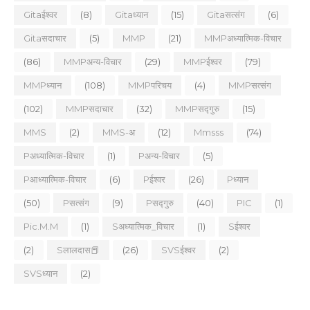
Gitaईश्वर
(8)
Gitaध्यान
(15)
Gitaसत्संग
(6)
Gitaसदाचार
(5)
MMP
(21)
MMPअध्यात्मिक-विचार
(86)
MMPअन्य-विचार
(29)
MMPईश्वर
(79)
MMPध्यान
(108)
MMPपरिचय
(4)
MMPसत्संग
(102)
MMPसदाचार
(32)
MMPसद्गुरु
(15)
MMS
(2)
MMS-अ
(12)
Mmsss
(74)
Pअध्यात्मिक-विचार
(1)
Pअन्य-विचार
(5)
Pआध्यात्मिक-विचार
(6)
Pईश्वर
(26)
Pध्यान
(50)
Pसत्संग
(9)
Pसद्गुरु
(40)
PIC
(1)
Pic.m.m
(1)
Sअध्यात्मिक_विचार
(1)
Sईश्वर
(2)
Sलालदास📕
(26)
SVSईश्वर
(2)
SVSध्यान
(2)