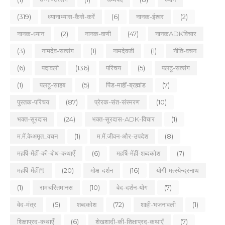
(319)
ध्यानाभ्यास-कैसे-करें
(6)
नानक-ईश्वर
(2)
नानक-ध्यान
(2)
नानक-वाणी
(47)
नानकADKविचार
(3)
नामदेव-सत्संग
(1)
नामदेवजी
(1)
नीति-वचन
(6)
पदावली
(136)
परिचय
(5)
पलटू-सत्संग
(1)
पलटू-साहब
(5)
पिंड-माहीं-ब्रह्मांड
(7)
पुस्तक-परिचय
(87)
प्रेरक-संत-संस्मरण
(10)
भक्त-सूरदास
(24)
भक्त-सूरदास-ADK-विचार
(1)
म.में.केअमृत_वचन
(1)
म.में.जीवन-और-उपदेश
(8)
महर्षि-मेंहीं-की-बोध-कथाएँ
(6)
महर्षि-मेंहीं-शब्दकोश
(7)
महर्षि-मेंहीं📕
(20)
मोक्ष-दर्शन
(16)
योगी-मत्स्येन्द्रनाथ
(1)
रामचरितमानस
(10)
वेद-दर्शन-योग
(7)
वेद-मंत्र
(5)
शब्दकोश
(72)
शाही-भजनावली
(1)
शिक्षाप्रद-कथाएँ
(6)
शेखशादी-की-शिक्षाप्रद-कथाएँ
(7)