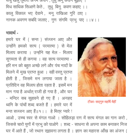
सचु खेलु तुमारा अगम अपाग , तुधु बिनु कउण बुझाए ।
मिध साधिक सिआणे केते , तुधु बिनु कवण कहाए ।।
कालु विकाल भए देवाने , मनु राखिआ गुरि ठाए ।
नानक अवगण सबदि जलाए , गुण संगमि प्रभु पाए ।।४।।
भावार्थ -
हमारे घर में ( सन्त ) संज्जन आए और
उन्होंने हमको सत्य ( परमात्मा ) से मेल
मिलाप कराया । उन्होंने यह मेल - मिलाप
सुगमता से ही कगया । वह सत्य परमात्मा -
हरि मन को बहुत अच्छे लगे और पंच नादों के
मिलने में मुख प्राप्त हुआ । वही वस्तु प्राप्त
होती है , जिसमे मन लगाया जाता है ।
प्रतिदिन वह मिलाप होता रहता है . इसमें मन
मान गया है अर्थात् राजी हो गया है , और घर
- मन्दिर सब सुहावने हो गए हैं । अनहद
टीका-सद्गुरु महर्षि मेंहीं
ध्वनि के पांचों शब्द बजते हैं । हमारे घर में
मन्त सज्जन आए हैं॥१।। हे मित्र प्यारे !
आओ , उच्च स्वर से मंगल गाओ । सोहिलड़ा राग में सत्य मंगल का गान करो ,
जिससे चारो युगों में प्रभु को पाओगे । शब्द - साधना से अपना काम बनाकर निज
घर में आते हैं , जो स्थान सुहावना लगता है । ज्ञान का महारस आँख का अंजन (