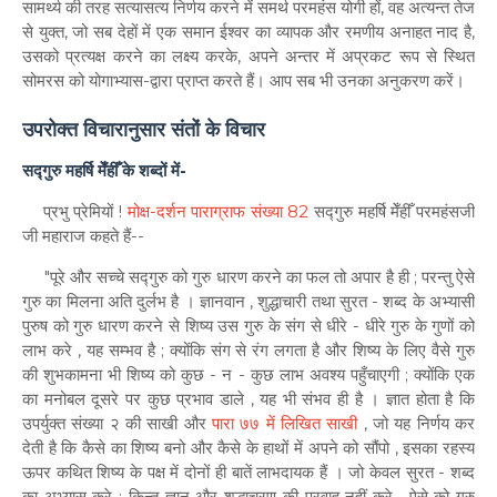
सामर्थ्य की तरह सत्यासत्य निर्णय करने में समर्थ परमहंस योगी हों, वह अत्यन्त तेज
से युक्त, जो सब देहों में एक समान ईश्वर का व्यापक और रमणीय अनाहत नाद है,
उसको प्रत्यक्ष करने का लक्ष्य करके, अपने अन्तर में अप्रकट रूप से स्थित
सोमरस को योगाभ्यास-द्वारा प्राप्त करते हैं। आप सब भी उनका अनुकरण करें।
उपरोक्त विचारानुसार संतों के विचार
सद्गुरु महर्षि मेँहीँ के शब्दों में-
प्रभु प्रेमियों !
मोक्ष-दर्शन पाराग्राफ संख्या 82
सद्गुरु महर्षि मेँहीँ परमहंसजी
जी महाराज कहते हैं--
"पूरे और सच्चे सद्गुरु को गुरु धारण करने का फल तो अपार है ही ; परन्तु ऐसे
गुरु का मिलना अति दुर्लभ है । ज्ञानवान , शुद्धाचारी तथा सुरत - शब्द के अभ्यासी
पुरुष को गुरु धारण करने से शिष्य उस गुरु के संग से धीरे - धीरे गुरु के गुणों को
लाभ करे , यह सम्भव है ; क्योंकि संग से रंग लगता है और शिष्य के लिए वैसे गुरु
की शुभकामना भी शिष्य को कुछ - न - कुछ लाभ अवश्य पहुँचाएगी ; क्योंकि एक
का मनोबल दूसरे पर कुछ प्रभाव डाले , यह भी संभव ही है । ज्ञात होता है कि
उपर्युक्त संख्या २ की साखी और
पारा ७७ में लिखित साखी
, जो यह निर्णय कर
देती है कि कैसे का शिष्य बनो और कैसे के हाथों में अपने को सौंपो , इसका रहस्य
ऊपर कथित शिष्य के पक्ष में दोनों ही बातें लाभदायक हैं । जो केवल सुरत - शब्द
का अभ्यास करे ; किन्तु ज्ञान और शुद्धाचरण की परवाह नहीं करे , ऐसे को गुरु