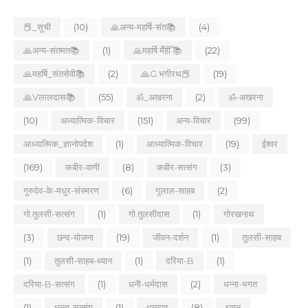
📕_सूची
(10)
🙏अन्य-महर्षि-संत📚
(4)
🙏अन्य-संतमत📚
(1)
🙏महर्षि मेँहीँ 📚
(22)
🙏महर्षि_संतसेवी📚
(2)
🙏G.भगीरथ📕
(19)
🙏Vलालदास📚
(55)
ॐ_अखरना
(2)
ॐ-अखरना
(10)
अध्यात्मिक-विचार
(151)
अन्य-विचार
(99)
आध्यात्मिक_ज्ञानोपदेश
(1)
आध्यात्मिक-विचार
(19)
ईश्वर
(169)
कबीर-वाणी
(8)
कबीर-सत्संग
(3)
गुरुदेव-के-मधुर-संस्मरण
(6)
गुलाल-साहब
(2)
गो.तुलसी-सत्संग
(1)
गो.तुलसीदास
(1)
गोरखनाथ
(3)
छन्द-योजना
(19)
जीवन-दर्शन
(1)
तुलसी-साहब
(1)
तुलसी-साहब-ध्यान
(1)
दरिया-B
(1)
दरिया-B-सत्संग
(1)
धनी-धर्मदास
(2)
धन्ना-भगत
(1)
धन्ना-सत्संग
(1)
धम्मपद
(8)
ध्यान