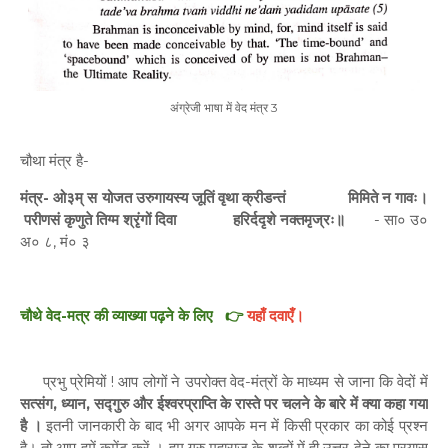
अंग्रेजी भाषा में वेद मंत्र 3
चौथा मंत्र है-
मंत्र- ओ३म् स योजत उरुगायस्य जूतिं वृथा क्रीडन्तं मिमिते न गावः।
परीणसं कृणुते तिग्म श्रृंगों दिवा हरिर्ददृशे नक्तमृज्रः॥
- सा० उ०
अ० ८, मं० ३
चौथे वेद-मत्र की व्याख्या पढ़ने के लिए 👉
यहाँ दवाएँ।
प्रभु प्रेमियों ! आप लोगों ने उपरोक्त वेद-मंत्रों के माध्यम से जाना कि वेदों में
सत्संग, ध्यान, सद्गुरु और ईश्वरप्राप्ति के रास्ते पर चलने के बारे में क्या कहा गया
है ।
इतनी जानकारी के बाद भी अगर आपके मन में किसी प्रकार का कोई प्रश्न
है। तो आप हमें कमेंट करें । हम गुरु महाराज के शब्दों में ही उत्तर देने का प्रयास