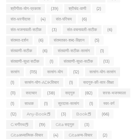
श्रीगीता-योग-प्रकाश
(39)
श्रीचंद-वाणी
(2)
संत-धरनीदास
(4)
संत-परिचय
(6)
संत-भजनावली-सटीक
(3)
संत-वचनावली-सटीक
(6)
संतमत-दर्शन
(6)
संतमतका-शब्द-विज्ञान
(5)
संतवाणी-सटीक
(6)
संतवाणी-सटीक-सत्संग
(1)
संतवाणी-सुधा सटीक
(1)
संतवाणी-सुधा-सटीक
(13)
सत्संग
(115)
सत्संग-योग
(12)
सत्संग-योग-सत्संग
(1)
सत्संग-योग-ADKविचार
(1)
सदगुरु-की-सार-शिक्षा
(11)
सदाचार
(38)
सद्गुरु
(82)
सरस-भजनमाला
(1)
साधक
(1)
सूरदास-सत्संग
(1)
स्वर-वर्ग
(12)
Any-Book📕
(3)
Book📕
(66)
G.भगीरथ📕
(19)
Gita सद्गुरु
(3)
Gitaअध्यात्मिक-विचार
(4)
Gitaअन्य-विचार
(2)