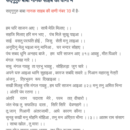
सद्गुगुरु बाबा नानक साहब की वाणी में
सद्गुगुरु बाबा
नानक साहब की वाणी नंबर 18
में है-
हम घरि साजन आए । साचै मेलि मिलाए ।।
सहजि मिलाए हरि मन भाए , पंच मिले सुखु पाइआ ।
साई वसतु परापति होई , जिसु सेती मनु लाइआ ।।
अनुदिनु मेलु भइआ मनु मानिआ , घर मन्दर सोहाए ।
पंच सबद धुनि अनहद बाजे , हम घरि साजन आए ॥१॥ आवहु , मीत पिआरे ।
मंगल गावह नारे ।।
सचु मंगल गावहु ता प्रभु भावहु , सोहिलड़ा जुग चारे ।
अपने घरु आइआ थानि सुहाइआ , कारज सबदि सवारे ॥ गिआन महारसु नेत्री
अंजनु , त्रिभुवन रूप दिखाइआ ।
सखी मिलहु रसि मंगल गावहु , हम घरि साजन आइआ ॥२॥ मनु तनु अमित भिना
। अंतरि पंम रतना ।।
अंतरि रतन पदारश मेरे , परम तत् वीचारो ।
जंत भेख तु सफलिउ दाता , सिरि सिरि देवणहागे ।।
तू जान् गिआनी अंतरजामी , आपे कारण कीना ।
सुनहु सखी मनु मोहनि मोहिआ , तनु मन अंप्रित भीना ।।३।। आतम राम संसाग
। साचा खोल , तु मारा ।।