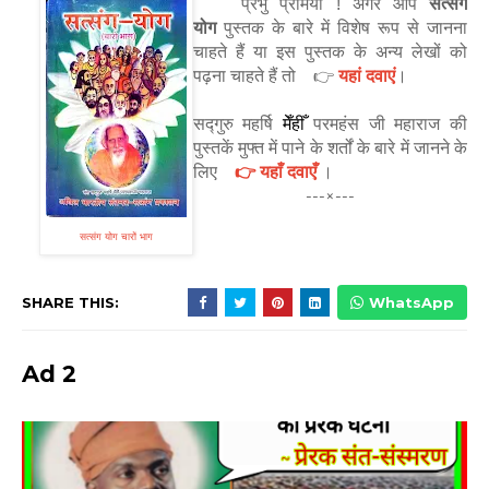
सत्संग
प्रभु प्रेमियों ! अगर आप
योग
पुस्तक के बारे में विशेष रूप से जानना
चाहते हैं या इस पुस्तक के अन्य लेखों को
पढ़ना चाहते हैं तो 👉
यहां दवाएं
।
सद्गुरु महर्षि
मेँहीँ
परमहंस जी महाराज की
पुस्तकें मुफ्त में पाने के शर्तों के बारे में जानने के
लिए
👉 यहाँ दवाएँ
।
---×---
सत्संग योग चारों भाग
SHARE THIS:
WhatsApp
Ad 2