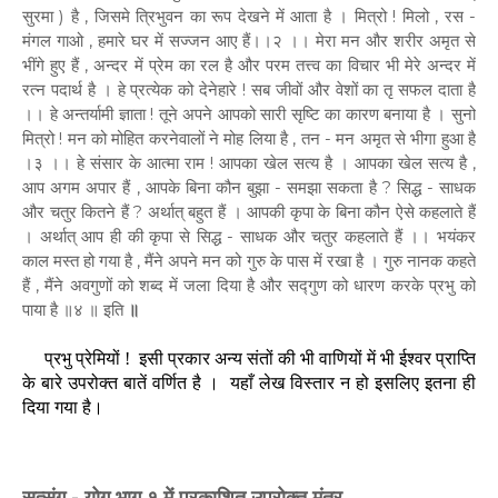
सुरमा ) है , जिसमे त्रिभुवन का रूप देखने में आता है । मित्रो ! मिलो , रस -
मंगल गाओ , हमारे घर में सज्जन आए हैं।।२ ।। मेरा मन और शरीर अमृत से
भींगे हुए हैं , अन्दर में प्रेम का रल है और परम तत्त्व का विचार भी मेरे अन्दर में
रत्न पदार्थ है । हे प्रत्येक को देनेहारे ! सब जीवों और
वेशों का तृ सफल दाता है
।। हे अन्तर्यामी ज्ञाता ! तूने अपने आपको सारी सृष्टि का कारण बनाया है । सुनो
मित्रो ! मन को मोहित करनेवालों ने मोह लिया है , तन - मन अमृत से भीगा हुआ है
।३ ।। हे संसार के आत्मा राम ! आपका खेल सत्य है । आपका खेल सत्य है ,
आप अगम अपार हैं , आपके बिना कौन बुझा - समझा सकता है ? सिद्ध - साधक
और चतुर कितने हैं ? अर्थात् बहुत हैं । आपकी कृपा के बिना कौन ऐसे कहलाते हैं
। अर्थात् आप ही की कृपा से सिद्ध - साधक और चतुर कहलाते हैं ।। भयंकर
काल मस्त हो गया है , मैंने अपने मन को गुरु के पास में रखा है । गुरु नानक कहते
हैं , मैंने अवगुणों को शब्द में जला दिया है और सद्गुण को धारण करके प्रभु को
पाया है ॥४ ॥ इति
॥
प्रभु प्रेमियों ! इसी प्रकार अन्य संतों की भी वाणियों में भी ईश्वर प्राप्ति
के बारे उपरोक्त बातें वर्णित है । यहाँ लेख विस्तार न हो इसलिए इतना ही
दिया गया है।
सत्संग - योग भाग १ में प्रकाशित उपरोक्त मंत्र