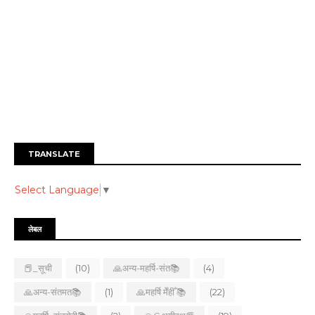
TRANSLATE
Select Language
▼
लेबल
📕_सूची
(10)
🙏अन्य-महर्षि-संत📚
(4)
🙏अन्य-संतमत📚
(1)
🙏महर्षि मेँहीँ 📚
(22)