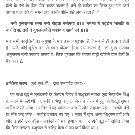
बैलों के पैरों के पीछे-पीछे चक्के चलते हैं, वैसे ही व्यक्ति का किया हुआ पाप कर्म
अपना फल देने के समय तक उसके पीछे-पीछे लगा रहता है।"
1.
मनो पुब्बङ्गमा धम्मा मनो सेट्ठा मनोमया ॥1॥ मनसा चे पट्टेन भासति वा
करोति वा, ततो नं दुक्खमन्वेति चक्कं' व वहतो पदं ॥1॥
मन सभी प्रवृत्तियों का अगुआ है, मन उसका प्रधान है, वे मन से ही उत्पन्न होती
हैं। यदि कोई दूषित मन से वचन बोलता है या पाप करता है, तो दु:ख उसका
अनुसरण उसी प्रकार करता है, जिस प्रकार कि चक्का गाड़ी खीचने वाले बैलों के
पैर का। ∆
हृषिकेश शरण
( एल. एल. बी. ) द्वारा सम्पादित कथा--
यह गाथा बुद्ध ने श्रावस्ती के जेतवन विहार में चक्षुपाल नामक एक नेत्रहीन भिक्षु
के संदर्भ में कही थी । एक दिन भिक्षु चक्षुपाल जेतवन विहार में बुद्ध को श्रद्धा सुमन
अर्पित करने आया । रात्रि में वह ध्यान साधना में लीन टहलता रहा । उसके पैरों
के नीचे कई कीड़े - मकोड़े दबकर मर गए । सुबह में कुछ अन्य भिक्षुगण वहाँ आये
और उन्होंने उन कीड़े - मकोड़ों को मरा हुआ पाया । उन्होंने बुद्ध को सूचित किया
कि किस प्रकार चक्षुपाल ने रात्रि बेला में पाप कर्म किया था ।