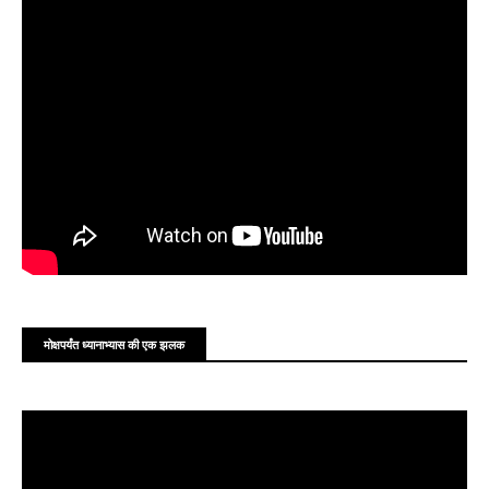
‎
‎
मोक्षपर्यंत ध्यानाभ्यास की एक झलक
‎
‎