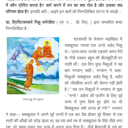
में कौन प्रेरित करता है? कर्म करने में मन का क्या रोल है और उसका क्या
परिणाम होता है?
इत्यादि बातें। आइये इन बातों को निम्नलिखित घटना से समझें--
डा. त्रिपिटकाचार्य भिक्षु धर्मरक्षित
( एम. ए. , डी. लिट्. ) द्वारा सम्पादित कथा
निम्नलिखित है--
श्रावस्ती के जेतवन महाविहार में
चक्खुपाल नामक एक अन्धे अर्हत् भिक्षु
थे। प्रातःकाल उनके टहलते समय पैरों
के नीचे दबकर बहुत-सी बीरबहूटियाँ मर
जाती थीं। एक दिन कुछ भिक्षुओं ने यह
बात भगवान् कही। भगवान् ने कहा-
भिक्षुओं! चक्खुपाल अर्हत् भिक्षु है, अर्हत्
को जीवहिंसा करने की चेतना नहीं होती
है।” तब उन भिक्षुओं ने भगवान् से पूछा
- "भन्ते ! अर्हत्व की प्राप्ति के लिए पूर्व
भगवान बुद्ध और चक्षुपाल
जन्म में पुण्य किये हुए होने पर भी
चिक्खुपाल क्यों अन्धा हो गये?" भगवान्
ने कहा— चक्खुपाल ने अपने पूर्व जन्मों में एक बार वैद्य होकर बुरे विचार से एक
स्त्री की आँखों को फोड़ डाला था, वह पाप कर्म तब से चक्खुपाल के पीछे-पीछे लगा
रहा, जो समय पाकर इस जन्म में अपना फल दिया है। जैसे बैलगाड़ी में नधे हुए