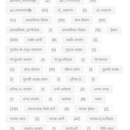
🙏महर्षि_संतसेवी📚
(2)
🙏G.भगीरथ📕
(19)
🙏Vलालदास📚
(55)
ॐ_अखरना
(2)
ॐ-अखरना
(10)
अध्यात्मिक-विचार
(151)
अन्य-विचार
(99)
आध्यात्मिक_ज्ञानोपदेश
(1)
आध्यात्मिक-विचार
(19)
ईश्वर
(169)
कबीर-वाणी
(8)
कबीर-सत्संग
(3)
गुरुदेव-के-मधुर-संस्मरण
(6)
गुलाल-साहब
(2)
गो.तुलसी-सत्संग
(1)
गो.तुलसीदास
(1)
गोरखनाथ
(3)
छन्द-योजना
(19)
जीवन-दर्शन
(1)
तुलसी-साहब
(1)
तुलसी-साहब-ध्यान
(1)
दरिया-B
(1)
दरिया-B-सत्संग
(1)
धनी-धर्मदास
(2)
धन्ना-भगत
(1)
धन्ना-सत्संग
(1)
धम्मपद
(8)
ध्यान
(319)
ध्यानाभ्यास-कैसे-करें
(6)
नानक-ईश्वर
(2)
नानक-ध्यान
(2)
नानक-वाणी
(47)
नानकADKविचार
(3)
नामदेव-सत्संग
(1)
नामदेवजी
(1)
नीति-वचन