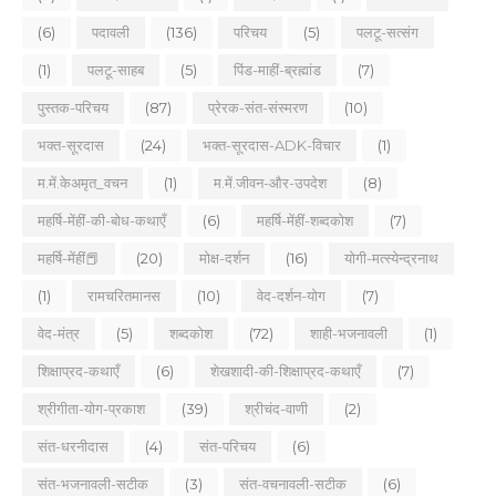
(6)
पदावली
(136)
परिचय
(5)
पलटू-सत्संग
(1)
पलटू-साहब
(5)
पिंड-माहीं-ब्रह्मांड
(7)
पुस्तक-परिचय
(87)
प्रेरक-संत-संस्मरण
(10)
भक्त-सूरदास
(24)
भक्त-सूरदास-ADK-विचार
(1)
म.में.केअमृत_वचन
(1)
म.में.जीवन-और-उपदेश
(8)
महर्षि-मेंहीं-की-बोध-कथाएँ
(6)
महर्षि-मेंहीं-शब्दकोश
(7)
महर्षि-मेंहीं📕
(20)
मोक्ष-दर्शन
(16)
योगी-मत्स्येन्द्रनाथ
(1)
रामचरितमानस
(10)
वेद-दर्शन-योग
(7)
वेद-मंत्र
(5)
शब्दकोश
(72)
शाही-भजनावली
(1)
शिक्षाप्रद-कथाएँ
(6)
शेखशादी-की-शिक्षाप्रद-कथाएँ
(7)
श्रीगीता-योग-प्रकाश
(39)
श्रीचंद-वाणी
(2)
संत-धरनीदास
(4)
संत-परिचय
(6)
संत-भजनावली-सटीक
(3)
संत-वचनावली-सटीक
(6)