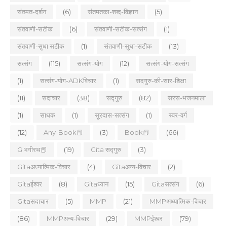
संतमत-दर्शन
(6)
संतमतका-शब्द-विज्ञान
(5)
संतवाणी-सटीक
(6)
संतवाणी-सटीक-सत्संग
(1)
संतवाणी-सुधा सटीक
(1)
संतवाणी-सुधा-सटीक
(13)
सत्संग
(115)
सत्संग-योग
(12)
सत्संग-योग-सत्संग
(1)
सत्संग-योग-ADKविचार
(1)
सदगुरु-की-सार-शिक्षा
(11)
सदाचार
(38)
सद्गुरु
(82)
सरस-भजनमाला
(1)
साधक
(1)
सूरदास-सत्संग
(1)
स्वर-वर्ग
(12)
Any-Book📕
(3)
Book📕
(66)
G.भगीरथ📕
(19)
Gita सद्गुरु
(3)
Gitaअध्यात्मिक-विचार
(4)
Gitaअन्य-विचार
(2)
Gitaईश्वर
(8)
Gitaध्यान
(15)
Gitaसत्संग
(6)
Gitaसदाचार
(5)
MMP
(21)
MMPअध्यात्मिक-विचार
(86)
MMPअन्य-विचार
(29)
MMPईश्वर
(79)