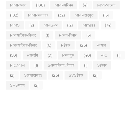
MMPध्यान
(108)
MMPपरिचय
(4)
MMPसत्संग
(102)
MMPसदाचार
(32)
MMPसद्गुरु
(15)
MMS
(2)
MMS-अ
(12)
Mmsss
(74)
Pअध्यात्मिक-विचार
(1)
Pअन्य-विचार
(5)
Pआध्यात्मिक-विचार
(6)
Pईश्वर
(26)
Pध्यान
(50)
Pसत्संग
(9)
Pसद्गुरु
(40)
PIC
(1)
Pic.m.m
(1)
Sअध्यात्मिक_विचार
(1)
Sईश्वर
(2)
Sलालदास📕
(26)
SVSईश्वर
(2)
SVSध्यान
(2)