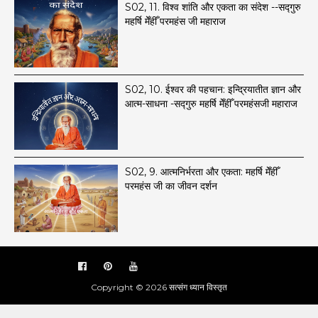
S02, 11. ​विश्व शांति और एकता का संदेश --सद्गुरु
महर्षि मेँहीँ परमहंस जी महाराज
S02, 10. ईश्वर की पहचान: इन्द्रियातीत ज्ञान और
आत्म-साधना -सद्गुरु महर्षि मेँहीँ परमहंसजी महाराज
S02, 9. आत्मनिर्भरता और एकता: महर्षि मेँहीँ
परमहंस जी का जीवन दर्शन
Copyright ©
2026
सत्संग ध्यान विस्तृत