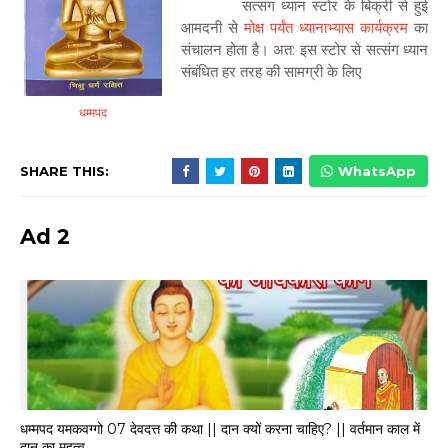
सत्संग ध्यान स्टोर के बिक्री से हुई
आमदनी से
मोक्ष पर्यंत ध्यानाभ्यास कार्यक्रम
का
संचालन होता है। अत: इस स्टोर से सत्संग ध्यान
संबंधित हर तरह की सामग्री के लिए
धम्मपद
SHARE THIS:
WhatsApp
Ad 2
धम्मपद यमकवग्गो 07 देवदत्त की कथा || दान क्यों करना चाहिए? || वर्तमान काल में
दान का महत्व