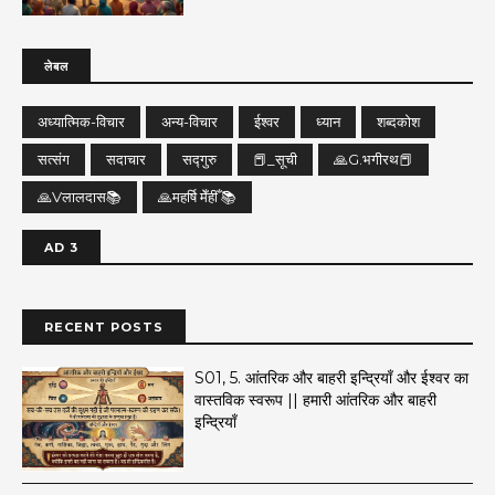
लेबल
अध्यात्मिक-विचार
अन्य-विचार
ईश्वर
ध्यान
शब्दकोश
सत्संग
सदाचार
सद्गुरु
📕_सूची
🙏G.भगीरथ📕
🙏Vलालदास📚
🙏महर्षि मेँहीँ 📚
AD 3
RECENT POSTS
S01, 5. आंतरिक और बाहरी इन्द्रियाँ और ईश्वर का
वास्तविक स्वरूप || हमारी आंतरिक और बाहरी
इन्द्रियाँ