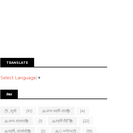
TRANSLATE
Select Language
▼
लेबल
📕_सूची
(10)
🙏अन्य-महर्षि-संत📚
(4)
🙏अन्य-संतमत📚
(1)
🙏महर्षि मेँहीँ 📚
(22)
🙏महर्षि_संतसेवी📚
(2)
🙏G.भगीरथ📕
(19)