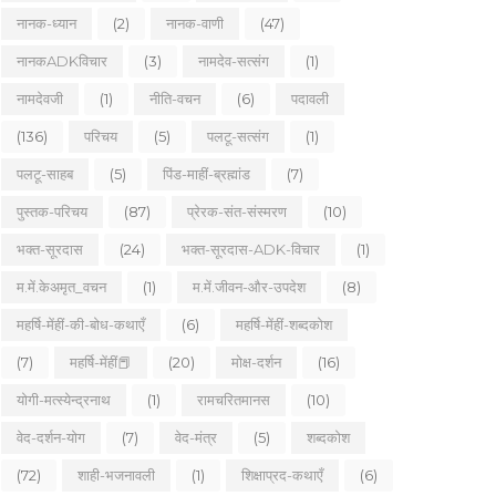
नानक-ध्यान
(2)
नानक-वाणी
(47)
नानकADKविचार
(3)
नामदेव-सत्संग
(1)
नामदेवजी
(1)
नीति-वचन
(6)
पदावली
(136)
परिचय
(5)
पलटू-सत्संग
(1)
पलटू-साहब
(5)
पिंड-माहीं-ब्रह्मांड
(7)
पुस्तक-परिचय
(87)
प्रेरक-संत-संस्मरण
(10)
भक्त-सूरदास
(24)
भक्त-सूरदास-ADK-विचार
(1)
म.में.केअमृत_वचन
(1)
म.में.जीवन-और-उपदेश
(8)
महर्षि-मेंहीं-की-बोध-कथाएँ
(6)
महर्षि-मेंहीं-शब्दकोश
(7)
महर्षि-मेंहीं📕
(20)
मोक्ष-दर्शन
(16)
योगी-मत्स्येन्द्रनाथ
(1)
रामचरितमानस
(10)
वेद-दर्शन-योग
(7)
वेद-मंत्र
(5)
शब्दकोश
(72)
शाही-भजनावली
(1)
शिक्षाप्रद-कथाएँ
(6)