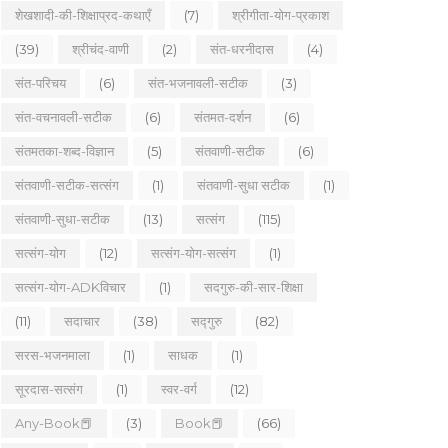
शेखशादी-की-शिक्षाप्रद-कथाएँ
(7)
श्रीगीता-योग-प्रकाश
(39)
श्रीचंद-वाणी
(2)
संत-धरनीदास
(4)
संत-परिचय
(6)
संत-भजनावली-सटीक
(3)
संत-वचनावली-सटीक
(6)
संतमत-दर्शन
(6)
संतमतका-शब्द-विज्ञान
(5)
संतवाणी-सटीक
(6)
संतवाणी-सटीक-सत्संग
(1)
संतवाणी-सुधा सटीक
(1)
संतवाणी-सुधा-सटीक
(13)
सत्संग
(115)
सत्संग-योग
(12)
सत्संग-योग-सत्संग
(1)
सत्संग-योग-ADKविचार
(1)
सदगुरु-की-सार-शिक्षा
(11)
सदाचार
(38)
सद्गुरु
(82)
सरस-भजनमाला
(1)
साधक
(1)
सूरदास-सत्संग
(1)
स्वर-वर्ग
(12)
Any-Book📕
(3)
Book📕
(66)