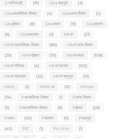
G.भगीरथ📕
(19)
Gita सद्गुरु
(3)
Gitaअध्यात्मिक-विचार
(4)
Gitaअन्य-विचार
(2)
Gitaईश्वर
(8)
Gitaध्यान
(15)
Gitaसत्संग
(6)
Gitaसदाचार
(5)
MMP
(21)
MMPअध्यात्मिक-विचार
(86)
MMPअन्य-विचार
(29)
MMPईश्वर
(79)
MMPध्यान
(108)
MMPपरिचय
(4)
MMPसत्संग
(102)
MMPसदाचार
(32)
MMPसद्गुरु
(15)
MMS
(2)
MMS-अ
(12)
Mmsss
(74)
Pअध्यात्मिक-विचार
(1)
Pअन्य-विचार
(5)
Pआध्यात्मिक-विचार
(6)
Pईश्वर
(26)
Pध्यान
(50)
Pसत्संग
(9)
Pसद्गुरु
(40)
PIC
(1)
Pic.m.m
(1)