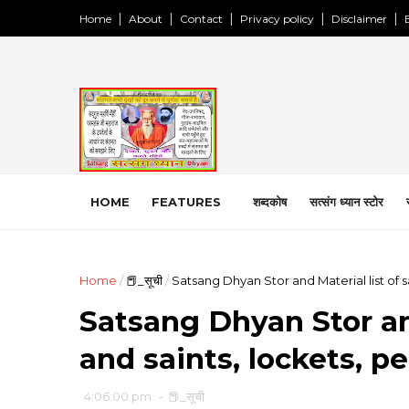
Home
About
Contact
Privacy policy
Disclaimer
HOME
FEATURES
शब्दकोष
सत्संग ध्यान स्टोर
Home
/
📕_सूची
/
Satsang Dhyan Stor and Material list of sa
Satsang Dhyan Stor and
and saints, lockets, pe
4:06:00 pm
-
📕_सूची