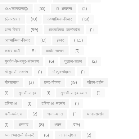
🙏Vलालदास📚
(55)
ॐ_अखरना
(2)
ॐ-अखरना
(10)
अध्यात्मिक-विचार
(151)
अन्य-विचार
(99)
आध्यात्मिक_ज्ञानोपदेश
(1)
आध्यात्मिक-विचार
(19)
ईश्वर
(169)
कबीर-वाणी
(8)
कबीर-सत्संग
(3)
गुरुदेव-के-मधुर-संस्मरण
(6)
गुलाल-साहब
(2)
गो.तुलसी-सत्संग
(1)
गो.तुलसीदास
(1)
गोरखनाथ
(3)
छन्द-योजना
(19)
जीवन-दर्शन
(1)
तुलसी-साहब
(1)
तुलसी-साहब-ध्यान
(1)
दरिया-B
(1)
दरिया-B-सत्संग
(1)
धनी-धर्मदास
(2)
धन्ना-भगत
(1)
धन्ना-सत्संग
(1)
धम्मपद
(8)
ध्यान
(319)
ध्यानाभ्यास-कैसे-करें
(6)
नानक-ईश्वर
(2)