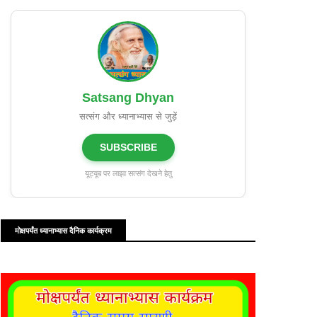
Satsang Dhyan
सत्संग और ध्यानाभ्यास से जुड़ें
SUBSCRIBE
यूट्यूब पर लाइव सत्संग देखने हेतु
मोक्षपर्यंत ध्यानाभ्यास दैनिक कार्यक्रम