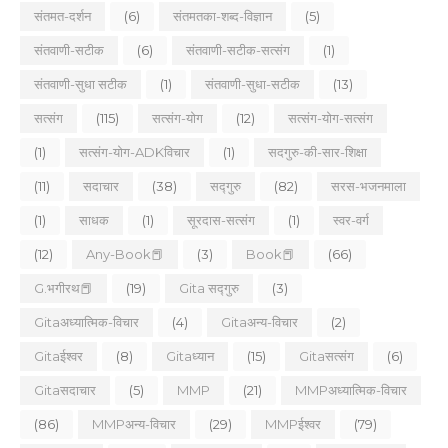
संतमत-दर्शन
(6)
संतमतका-शब्द-विज्ञान
(5)
संतवाणी-सटीक
(6)
संतवाणी-सटीक-सत्संग
(1)
संतवाणी-सुधा सटीक
(1)
संतवाणी-सुधा-सटीक
(13)
सत्संग
(115)
सत्संग-योग
(12)
सत्संग-योग-सत्संग
(1)
सत्संग-योग-ADKविचार
(1)
सदगुरु-की-सार-शिक्षा
(11)
सदाचार
(38)
सद्गुरु
(82)
सरस-भजनमाला
(1)
साधक
(1)
सूरदास-सत्संग
(1)
स्वर-वर्ग
(12)
Any-Book📕
(3)
Book📕
(66)
G.भगीरथ📕
(19)
Gita सद्गुरु
(3)
Gitaअध्यात्मिक-विचार
(4)
Gitaअन्य-विचार
(2)
Gitaईश्वर
(8)
Gitaध्यान
(15)
Gitaसत्संग
(6)
Gitaसदाचार
(5)
MMP
(21)
MMPअध्यात्मिक-विचार
(86)
MMPअन्य-विचार
(29)
MMPईश्वर
(79)