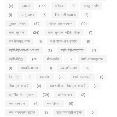
(6)
पदावली
(136)
परिचय
(5)
पलटू-सत्संग
(1)
पलटू-साहब
(5)
पिंड-माहीं-ब्रह्मांड
(7)
पुस्तक-परिचय
(87)
प्रेरक-संत-संस्मरण
(10)
भक्त-सूरदास
(24)
भक्त-सूरदास-ADK-विचार
(1)
म.में.केअमृत_वचन
(1)
म.में.जीवन-और-उपदेश
(8)
महर्षि-मेंहीं-की-बोध-कथाएँ
(6)
महर्षि-मेंहीं-शब्दकोश
(7)
महर्षि-मेंहीं📕
(20)
मोक्ष-दर्शन
(16)
योगी-मत्स्येन्द्रनाथ
(1)
रामचरितमानस
(10)
वेद-दर्शन-योग
(7)
वेद-मंत्र
(5)
शब्दकोश
(72)
शाही-भजनावली
(1)
शिक्षाप्रद-कथाएँ
(6)
शेखशादी-की-शिक्षाप्रद-कथाएँ
(7)
श्रीगीता-योग-प्रकाश
(39)
श्रीचंद-वाणी
(2)
संत-धरनीदास
(4)
संत-परिचय
(6)
संत-भजनावली-सटीक
(3)
संत-वचनावली-सटीक
(6)