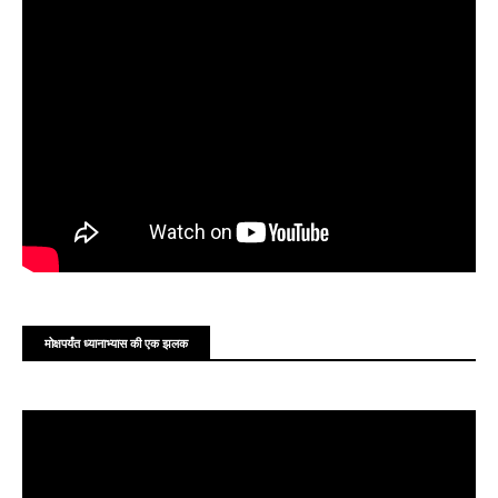
‎
‎
मोक्षपर्यंत ध्यानाभ्यास की एक झलक
‎
‎