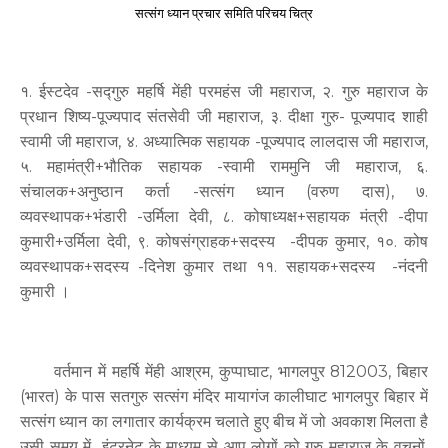
सत्संग ध्यान प्रचार समिति परिचय चित्र
१. ईस्टदेव -सद्गुरु महर्षि मेंही परमहंस जी महाराज, २. गुरु महाराज के
प्रधान शिष्य-पूज्यपाद संतसेवी जी महाराज, ३. दीक्षा गुरु- पूज्यपाद शाही
स्वामी जी महाराज, ४. अध्यात्मिक सहायक -पूज्यपाद लालदास जी महाराज,
५. महामंत्री+भौतिक सहायक -स्वामी राममुनि जी महाराज, ६.
संचालक+अनुष्ठान कर्ता -सत्संग ध्यान (वरुण दास), ७.
व्यवस्थापक+भंडारी -उर्मिला देवी, ८. कोषाध्यक्ष+सहायक मंत्री -दीपा
कुमारी+उर्मिला देवी, ९. कोषसंग्राहक+सदस्य -दीपक कुमार, १०. कोष
व्यवस्थापक+सदस्य -दिनेश कुमार तथा ११. सहायक+सदस्य -नंदनी
कुमारी ।
वर्तमान में महर्षि मेंही आश्रम, कुप्पाघाट, भागलपुर 812003, बिहार
(भारत) के पास सतगुरु सत्संग मंदिर मायागंज कालीघाट भागलपुर बिहार में
सत्संग ध्यान का लगातार कार्यक्रम चलाते हुए बीच में जो अवकाश मिलता है
उसी समय में इंटरनेट के माध्यम से आप लोगों को गुरु महाराज के वचनों,