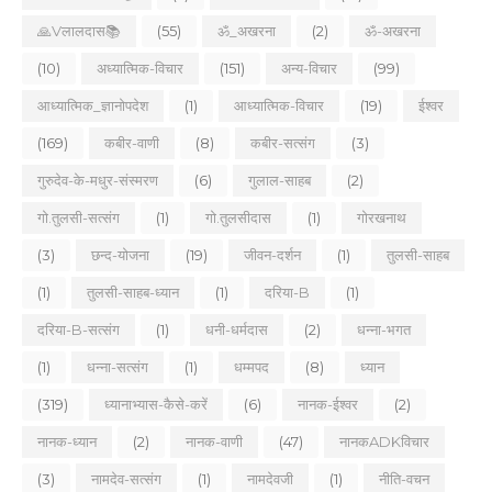
🙏Vलालदास📚
(55)
ॐ_अखरना
(2)
ॐ-अखरना
(10)
अध्यात्मिक-विचार
(151)
अन्य-विचार
(99)
आध्यात्मिक_ज्ञानोपदेश
(1)
आध्यात्मिक-विचार
(19)
ईश्वर
(169)
कबीर-वाणी
(8)
कबीर-सत्संग
(3)
गुरुदेव-के-मधुर-संस्मरण
(6)
गुलाल-साहब
(2)
गो.तुलसी-सत्संग
(1)
गो.तुलसीदास
(1)
गोरखनाथ
(3)
छन्द-योजना
(19)
जीवन-दर्शन
(1)
तुलसी-साहब
(1)
तुलसी-साहब-ध्यान
(1)
दरिया-B
(1)
दरिया-B-सत्संग
(1)
धनी-धर्मदास
(2)
धन्ना-भगत
(1)
धन्ना-सत्संग
(1)
धम्मपद
(8)
ध्यान
(319)
ध्यानाभ्यास-कैसे-करें
(6)
नानक-ईश्वर
(2)
नानक-ध्यान
(2)
नानक-वाणी
(47)
नानकADKविचार
(3)
नामदेव-सत्संग
(1)
नामदेवजी
(1)
नीति-वचन