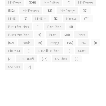
MMPध्यान
(108)
MMPपरिचय
(4)
MMPसत्संग
(102)
MMPसदाचार
(32)
MMPसद्गुरु
(15)
MMS
(2)
MMS-अ
(12)
Mmsss
(74)
Pअध्यात्मिक-विचार
(1)
Pअन्य-विचार
(5)
Pआध्यात्मिक-विचार
(6)
Pईश्वर
(26)
Pध्यान
(50)
Pसत्संग
(9)
Pसद्गुरु
(40)
PIC
(1)
Pic.m.m
(1)
Sअध्यात्मिक_विचार
(1)
Sईश्वर
(2)
Sलालदास📕
(26)
SVSईश्वर
(2)
SVSध्यान
(2)