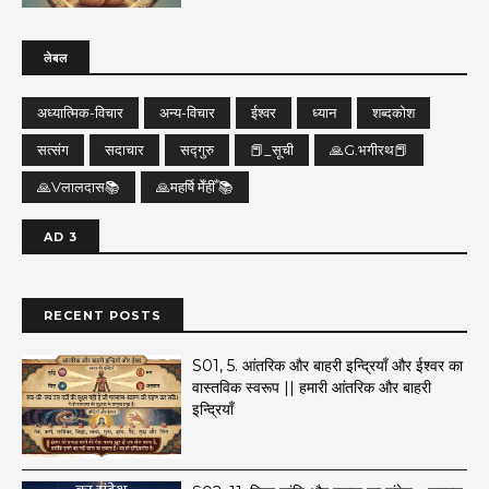
लेबल
अध्यात्मिक-विचार
अन्य-विचार
ईश्वर
ध्यान
शब्दकोश
सत्संग
सदाचार
सद्गुरु
📕_सूची
🙏G.भगीरथ📕
🙏Vलालदास📚
🙏महर्षि मेँहीँ 📚
AD 3
RECENT POSTS
S01, 5. आंतरिक और बाहरी इन्द्रियाँ और ईश्वर का
वास्तविक स्वरूप || हमारी आंतरिक और बाहरी
इन्द्रियाँ